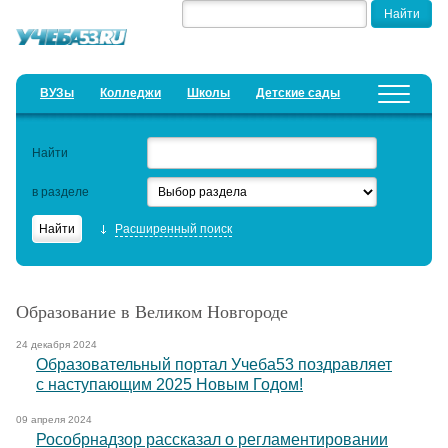
ВУЗы
Колледжи
Школы
Детские сады
Детские лагеря
Курсы
Предложить новость
Найти
Добавить уч. заведение
в разделе
Рейтинги
Расширенный поиск
ЕГЭ
Образовательный кредит
Образование в Великом Новгороде
Актуальные статьи
24 декабря 2024
Образовательный портал Учеба53 поздравляет
с наступающим 2025 Новым Годом!
09 апреля 2024
Рособрнадзор рассказал о регламентировании